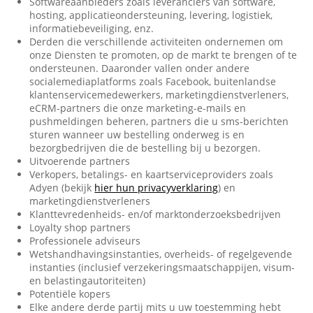
Softwareaanbieders zoals leveranciers van software,
hosting, applicatieondersteuning, levering, logistiek,
informatiebeveiliging, enz.
Derden die verschillende activiteiten ondernemen om
onze Diensten te promoten, op de markt te brengen of te
ondersteunen. Daaronder vallen onder andere
socialemediaplatforms zoals Facebook, buitenlandse
klantenservicemedewerkers, marketingdienstverleners,
eCRM-partners die onze marketing-e-mails en
pushmeldingen beheren, partners die u sms-berichten
sturen wanneer uw bestelling onderweg is en
bezorgbedrijven die de bestelling bij u bezorgen.
Uitvoerende partners
Verkopers, betalings- en kaartserviceproviders zoals
Adyen (bekijk
hier hun privacyverklaring
) en
marketingdienstverleners
Klanttevredenheids- en/of marktonderzoeksbedrijven
Loyalty shop partners
Professionele adviseurs
Wetshandhavingsinstanties, overheids- of regelgevende
instanties (inclusief verzekeringsmaatschappijen, visum-
en belastingautoriteiten)
Potentiële kopers
Elke andere derde partij mits u uw toestemming hebt