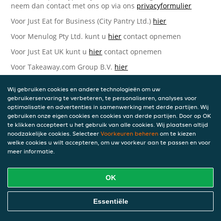
neem dan contact met ons op via ons
privacyformulier
Voor Just Eat for Business (City Pantry Ltd.)
hier
Voor Menulog Pty Ltd. kunt u
hier
contact opnemen
Voor Just Eat UK kunt u
hier
contact opnemen
Voor Takeaway.com Group B.V.
hier
Just Eat Takeaway.com Data Protection Officer -
Wij gebruiken cookies en andere technologieën om uw
Takeaway.com Group B.V.
gebruikerservaring te verbeteren, te personaliseren, analyses voor
optimalisatie en advertenties in samenwerking met derde partijen. Wij
Piet Heinkade 61
gebruiken onze eigen cookies en cookies van derde partijen. Door op OK
1019 GM Amsterdam
te klikken accepteert u het gebruik van alle cookies. Wij plaatsen altijd
Nederland
noodzakelijke cookies. Selecteer
Voorkeuren beheren
om te kiezen
welke cookies u wilt accepteren, om uw voorkeur aan te passen en voor
Bijgewerkte versies van deze
meer informatie.
Privacyverklaring
OK
Wij kunnen deze Verklaring van tijd tot tijd bijwerken als
reactie op veranderende juridische, technische of zakelijke
ontwikkelingen. Wanneer wij onze Privacyverklaring
Essentiële
bijwerken, zullen wij passende maatregelen nemen om u
op de hoogte te brengen, in overeenstemming met het